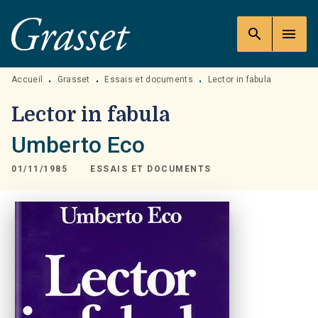
MENU
RECHERCHE
CONTENU
search
menu
PIED DE PAGE
Accueil
Grasset
Essais et documents
Lector in fabula
•
•
•
Lector in fabula
Umberto Eco
01/11/1985
ESSAIS ET DOCUMENTS