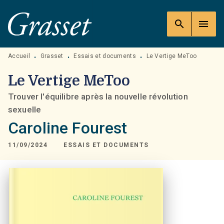
MENU
RECHERCHE
CONTENU
search
menu
PIED DE PAGE
Accueil
Grasset
Essais et documents
Le Vertige MeToo
•
•
•
Le Vertige MeToo
Trouver l'équilibre après la nouvelle révolution
sexuelle
Caroline Fourest
11/09/2024
ESSAIS ET DOCUMENTS