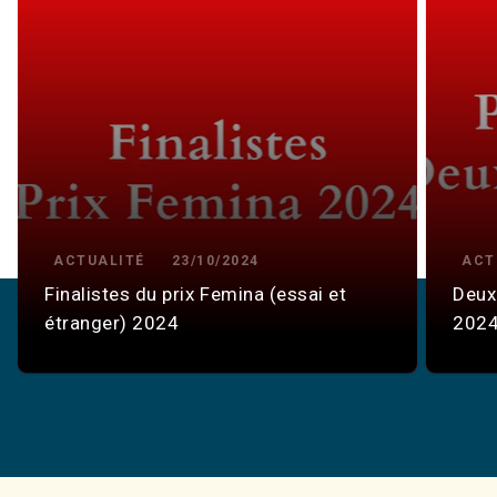
ACTUALITÉ
23/10/2024
ACT
Finalistes du prix Femina (essai et
Deux
étranger) 2024
202