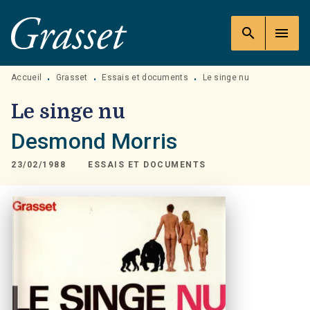
MENU
RECHERCHE
CONTENU
search
menu
PIED DE PAGE
Accueil
Grasset
Essais et documents
Le singe nu
•
•
•
Le singe nu
Desmond Morris
23/02/1988
ESSAIS ET DOCUMENTS