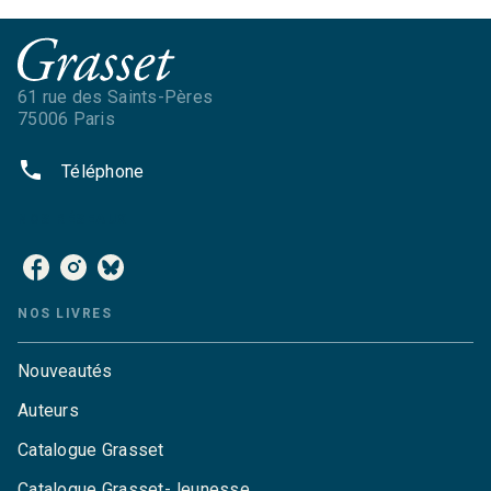
61 rue des Saints-Pères
75006 Paris
phone
Téléphone
NOS RÉSEAUX
NOS LIVRES
Nouveautés
Auteurs
Catalogue Grasset
Catalogue Grasset-Jeunesse