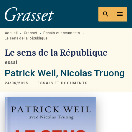
MENU
RECHERCHE
CONTENU
search
menu
PIED DE PAGE
Accueil
Grasset
Essais et documents
•
•
•
Le sens de la République
Le sens de la République
essai
Patrick Weil
,
Nicolas Truong
24/06/2015
ESSAIS ET DOCUMENTS