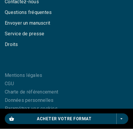
Contactez-nous
Questions fréquentes
Envoyer un manuscrit
Service de presse
Droits
Mentions légales
CGU
Charte de référencement
Données personnelles
Paramétrez vos cookies
shopping_basket
arrow_drop_down
ACHETER VOTRE FORMAT