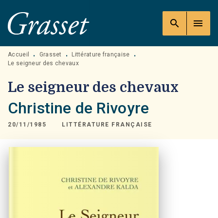
MENU
RECHERCHE
CONTENU
search
menu
PIED DE PAGE
Accueil
Grasset
Littérature française
•
•
•
Le seigneur des chevaux
Le seigneur des chevaux
Christine de Rivoyre
20/11/1985
LITTÉRATURE FRANÇAISE