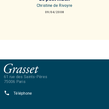
Christine de Rivoyre
09/04/2008
61 rue des Saints-Pères
75006 Paris
phone
Téléphone
NOS RÉSEAUX