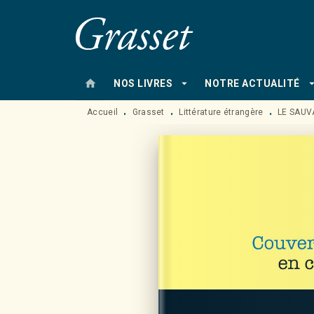
MENU
RECHERCHE
CONTENU
home
arrow_drop_down
arrow_drop
NOS LIVRES
NOTRE ACTUALITÉ
Accueil
Grasset
Littérature étrangère
LE SAUV
•
•
•