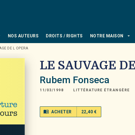
PIED DE PAGE
_down
arrow_drop_down
NOS AUTEURS
DROITS / RIGHTS
NOTRE MAISON
AGE DE L OPERA
LE SAUVAGE DE
Rubem Fonseca
11/03/1998
LITTÉRATURE ÉTRANGÈRE
menu_book
ACHETER
22,40 €