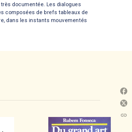
, très documentée. Les dialogues
ties composées de brefs tableaux de
aire, dans les instants mouvementés
P
P
link
C