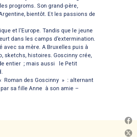
t les progroms. Son grand-père,
rgentine, bientôt. Et les passions de
que et l'Europe. Tandis que le jeune
meurt dans les camps d’extermination.
té avec sa mère. A Bruxelles puis à
o, sketchs, histoires. Goscinny crée,
de entier ; mais aussi le Petit
d.
u « Roman des Goscinny » : alternant
 par sa fille Anne à son amie –
P
P