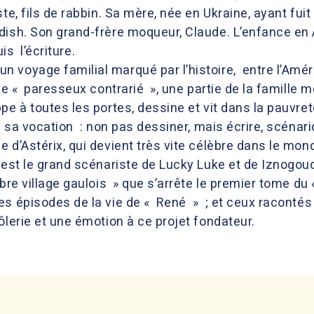
ste, fils de rabbin. Sa mère, née en Ukraine, ayant fui
ish. Son grand-frère moqueur, Claude. L’enfance en A
is l’écriture.
voyage familial marqué par l’histoire, entre l’Améri
le « paresseux contrarié », une partie de la famille 
pe à toutes les portes, dessine et vit dans la pauvre
u sa vocation : non pas dessiner, mais écrire, scénari
 d’Astérix, qui devient très vite célèbre dans le mon
 est le grand scénariste de Lucky Luke et de Iznogou
èbre village gaulois » que s’arrête le premier tome d
es épisodes de la vie de « René » ; et ceux racontés
ôlerie et une émotion à ce projet fondateur.