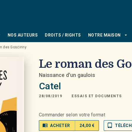
PIED DE PAGE
_down
arrow_drop_down
NOS AUTEURS
DROITS / RIGHTS
NOTRE MAISON
n des Goscinny
Le roman des Go
Naissance d'un gaulois
Catel
28/08/2019
ESSAIS ET DOCUMENTS
Commander selon votre format
menu_book
tablet_mac
ACHETER
24,00 €
TÉLÉCH