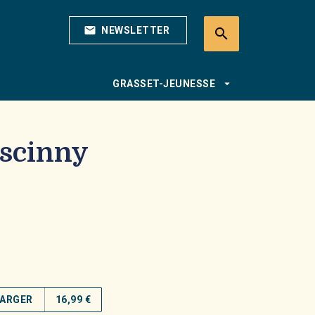
mail
NEWSLETTER
search
search
arrow_drop_down
GRASSET-JEUNESSE
scinny
ARGER
16,99 €