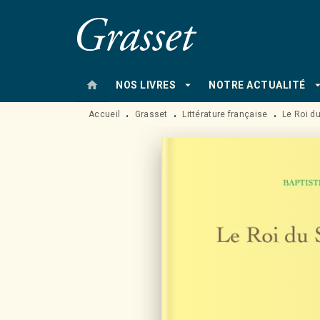
MENU
RECHERCHE
CONTENU
home
arrow_drop_down
arrow_drop
NOS LIVRES
NOTRE ACTUALITÉ
Accueil
Grasset
Littérature française
Le Roi d
•
•
•