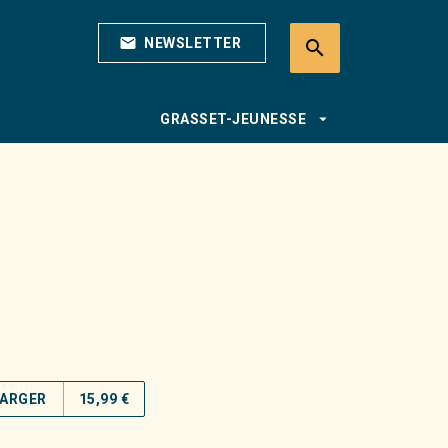
mail
NEWSLETTER
search
search
arrow_drop_down
GRASSET-JEUNESSE
ARGER
15,99 €