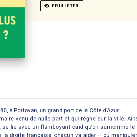
visibility
FEUILLETER
80, à Portovan, un grand port de la Côte d’Azur…
 maire venu de nulle part et qui règne sur la ville. Ain
t se lie avec un flamboyant caïd qu’on surnomme le P
e la droite française, chacun va aider – ou manipuler