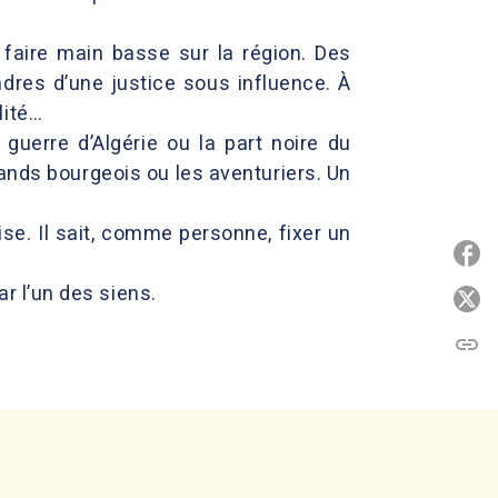
 faire main basse sur la région. Des
dres d’une justice sous influence. À
lité…
guerre d’Algérie ou la part noire du
ands bourgeois ou les aventuriers. Un
e. Il sait, comme personne, fixer un
P
ar l’un des siens.
P
link
C