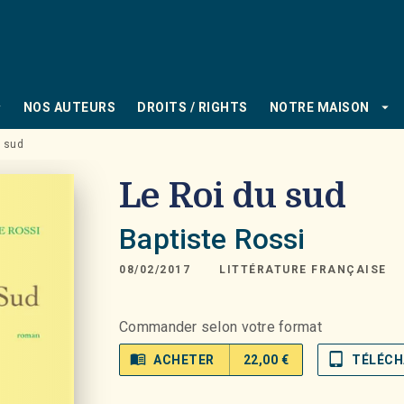
PIED DE PAGE
_down
arrow_drop_down
NOS AUTEURS
DROITS / RIGHTS
NOTRE MAISON
u sud
Le Roi du sud
Baptiste Rossi
08/02/2017
LITTÉRATURE FRANÇAISE
Commander selon votre format
menu_book
tablet_mac
ACHETER
22,00 €
TÉLÉCH