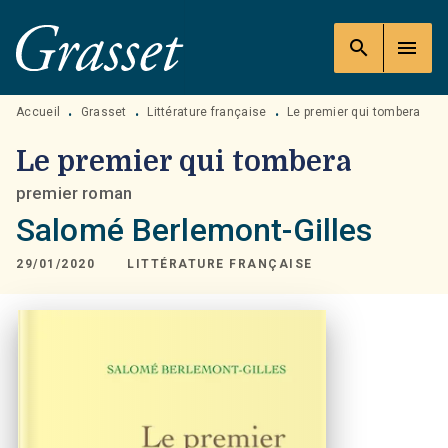
MENU
RECHERCHE
CONTENU
search
menu
PIED DE PAGE
Accueil
Grasset
Littérature française
Le premier qui tombera
•
•
•
Le premier qui tombera
premier roman
Salomé Berlemont-Gilles
29/01/2020
LITTÉRATURE FRANÇAISE