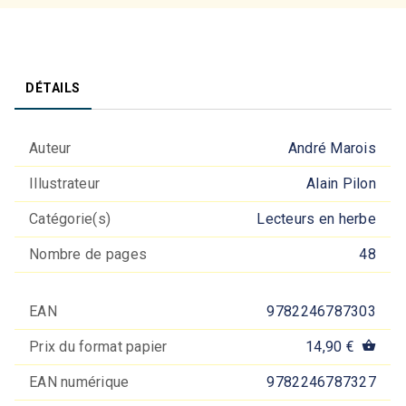
DÉTAILS
Auteur
André Marois
Illustrateur
Alain Pilon
Catégorie(s)
Lecteurs en herbe
Nombre de pages
48
EAN
9782246787303
Prix du format papier
14,90 €
shopping_basket
EAN numérique
9782246787327