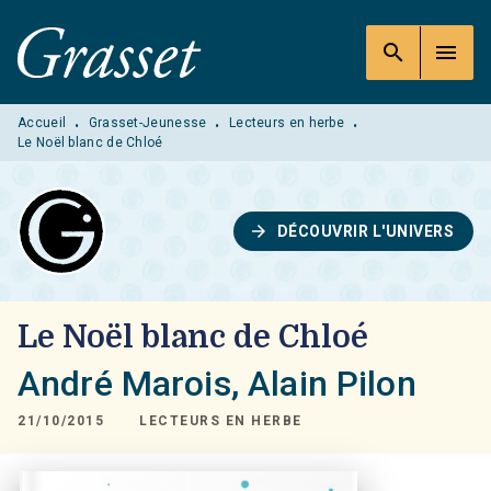
MENU
RECHERCHE
CONTENU
search
menu
PIED DE PAGE
Accueil
Grasset-Jeunesse
Lecteurs en herbe
•
•
•
Le Noël blanc de Chloé
arrow_forward
DÉCOUVRIR L'UNIVERS
Le Noël blanc de Chloé
André Marois
,
Alain Pilon
21/10/2015
LECTEURS EN HERBE