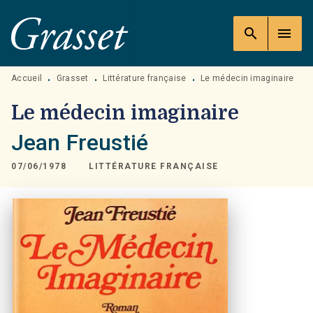
MENU
RECHERCHE
CONTENU
search
menu
PIED DE PAGE
Accueil
Grasset
Littérature française
Le médecin imaginaire
•
•
•
Le médecin imaginaire
Jean Freustié
07/06/1978
LITTÉRATURE FRANÇAISE