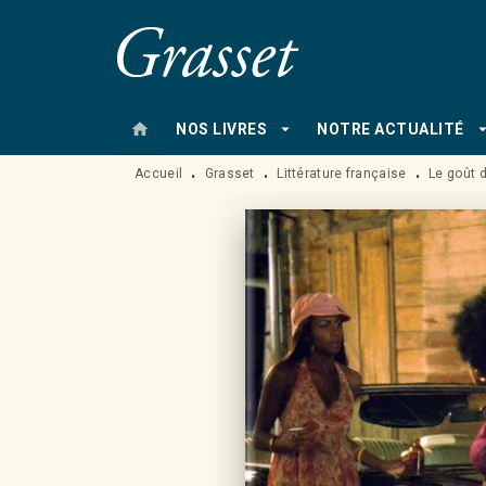
MENU
RECHERCHE
CONTENU
home
arrow_drop_down
arrow_drop
NOS LIVRES
NOTRE ACTUALITÉ
Accueil
Grasset
Littérature française
Le goût d
•
•
•