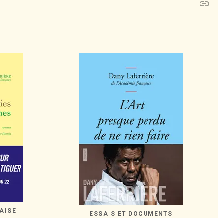
link
C
AISE
ESSAIS ET DOCUMENTS