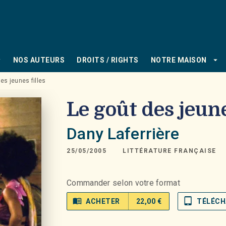
PIED DE PAGE
_down
arrow_drop_down
NOS AUTEURS
DROITS / RIGHTS
NOTRE MAISON
es jeunes filles
Le goût des jeune
Dany Laferrière
25/05/2005
LITTÉRATURE FRANÇAISE
Commander selon votre format
menu_book
tablet_mac
ACHETER
22,00 €
TÉLÉCH