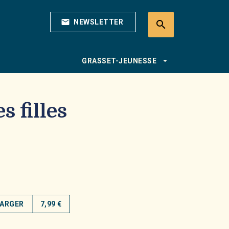
mail
NEWSLETTER
search
search
arrow_drop_down
GRASSET-JEUNESSE
s filles
ARGER
7,99 €