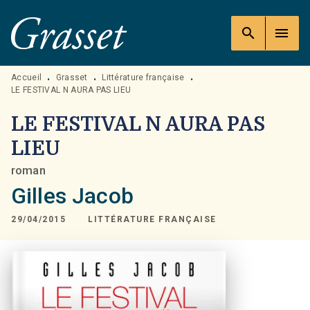
MENU
RECHERCHE
CONTENU
search
menu
PIED DE PAGE
Accueil
Grasset
Littérature française
•
•
•
LE FESTIVAL N AURA PAS LIEU
LE FESTIVAL N AURA PAS
LIEU
roman
Gilles Jacob
29/04/2015
LITTÉRATURE FRANÇAISE