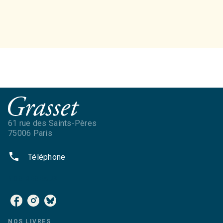
61 rue des Saints-Pères
75006 Paris
phone
Téléphone
NOS RÉSEAUX
NOS LIVRES