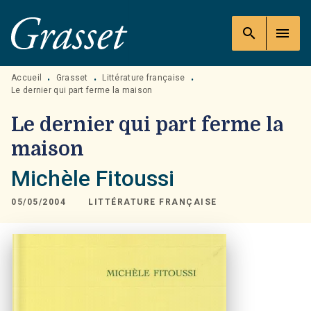
MENU
RECHERCHE
CONTENU
search
menu
PIED DE PAGE
Accueil
Grasset
Littérature française
•
•
•
Le dernier qui part ferme la maison
Le dernier qui part ferme la
maison
Michèle Fitoussi
05/05/2004
LITTÉRATURE FRANÇAISE