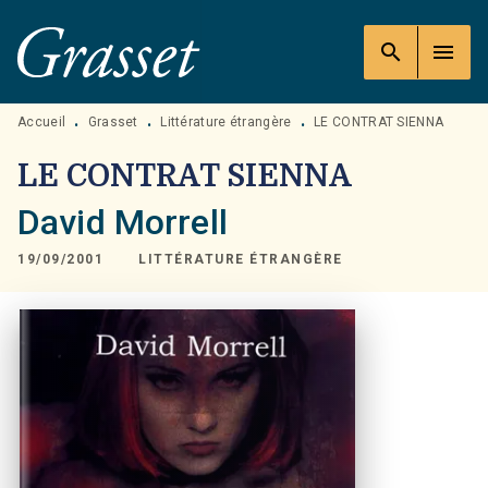
MENU
RECHERCHE
CONTENU
search
menu
PIED DE PAGE
Accueil
Grasset
Littérature étrangère
LE CONTRAT SIENNA
•
•
•
LE CONTRAT SIENNA
David Morrell
19/09/2001
LITTÉRATURE ÉTRANGÈRE