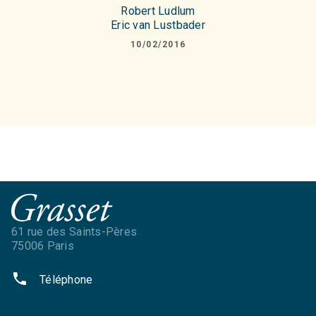
Robert Ludlum
Eric van Lustbader
10/02/2016
61 rue des Saints-Pères
75006 Paris
phone
Téléphone
NOS RÉSEAUX