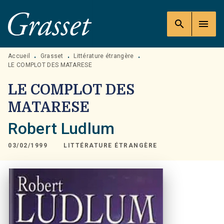
MENU
RECHERCHE
CONTENU
search
menu
PIED DE PAGE
Accueil
Grasset
Littérature étrangère
•
•
•
LE COMPLOT DES MATARESE
LE COMPLOT DES
MATARESE
Robert Ludlum
03/02/1999
LITTÉRATURE ÉTRANGÈRE