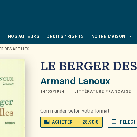
PIED DE PAGE
_down
arrow_drop_down
NOS AUTEURS
DROITS / RIGHTS
NOTRE MAISON
ER DES ABEILLES
LE BERGER DES
Armand Lanoux
14/05/1974
LITTÉRATURE FRANÇAISE
Commander selon votre format
menu_book
tablet_mac
ACHETER
28,90 €
TÉLÉCH