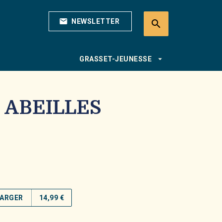
mail
NEWSLETTER
search
search
arrow_drop_down
GRASSET-JEUNESSE
 ABEILLES
ARGER
14,99 €