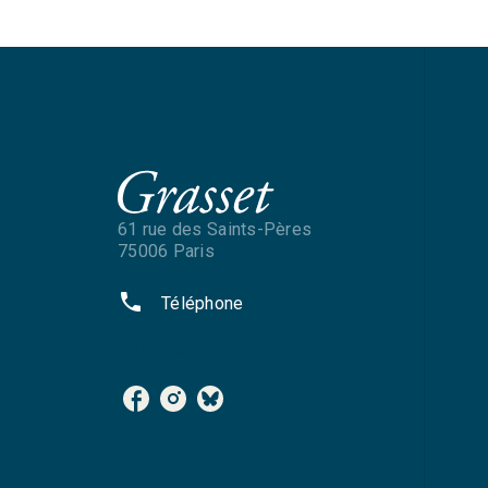
61 rue des Saints-Pères
75006 Paris
phone
Téléphone
NOS RÉSEAUX