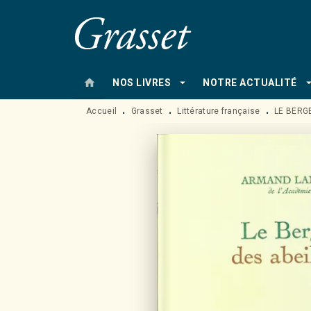
MENU
RECHERCHE
CONTENU
home
arrow_drop_down
arrow_drop
NOS LIVRES
NOTRE ACTUALITÉ
Accueil
Grasset
Littérature française
LE BERG
•
•
•