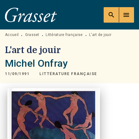
MENU
RECHERCHE
CONTENU
search
menu
PIED DE PAGE
Accueil
Grasset
Littérature française
L'art de jouir
•
•
•
L'art de jouir
Michel Onfray
11/09/1991
LITTÉRATURE FRANÇAISE