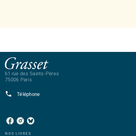
61 rue des Saints-Pères
75006 Paris
phone
Téléphone
NOS RÉSEAUX
NOS LIVRES