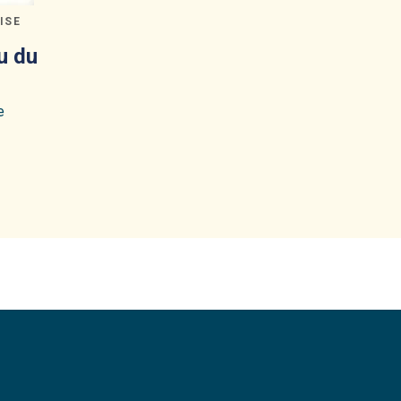
ISE
u du
e