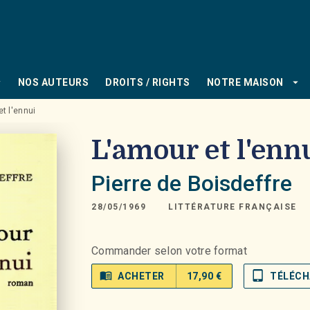
PIED DE PAGE
_down
arrow_drop_down
NOS AUTEURS
DROITS / RIGHTS
NOTRE MAISON
t l'ennui
L'amour et l'enn
Pierre de Boisdeffre
28/05/1969
LITTÉRATURE FRANÇAISE
Commander selon votre format
menu_book
tablet_mac
ACHETER
17,90 €
TÉLÉCH