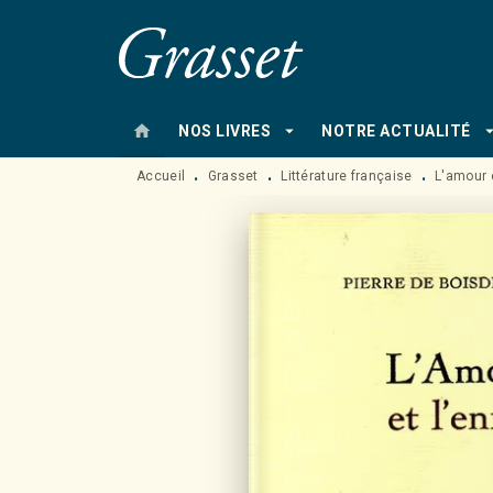
MENU
RECHERCHE
CONTENU
home
arrow_drop_down
arrow_drop
NOS LIVRES
NOTRE ACTUALITÉ
Accueil
Grasset
Littérature française
L'amour e
•
•
•