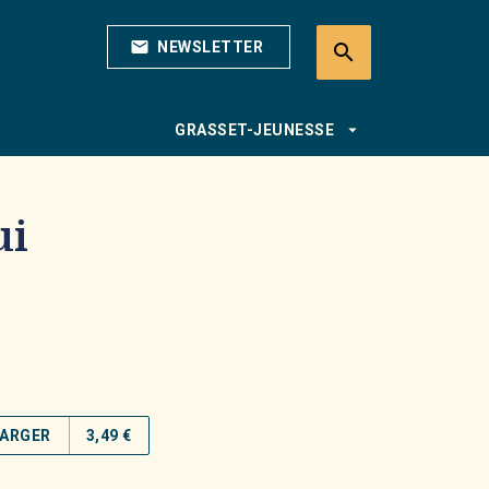
mail
NEWSLETTER
search
search
arrow_drop_down
GRASSET-JEUNESSE
ui
ARGER
3,49 €