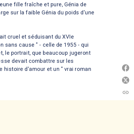
eune fille fraîche et pure, Génia de
arge sur la faible Génia du poids d'une
ait cruel et séduisant du XVIe
n sans cause " - celle de 1955 - qui
et, le portrait, que beaucoup jugeront
esse devait combattre sur les
P
 histoire d'amour et un " vrai roman
P
link
C