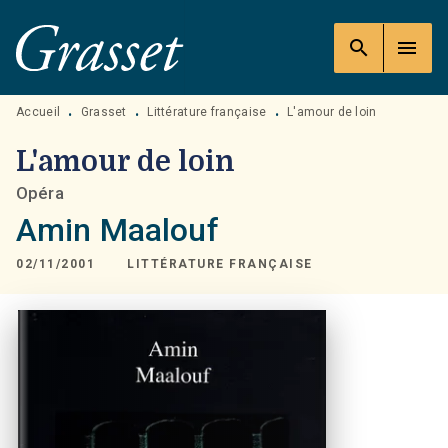
MENU
RECHERCHE
CONTENU
search
menu
PIED DE PAGE
Accueil
Grasset
Littérature française
L'amour de loin
•
•
•
L'amour de loin
Opéra
Amin Maalouf
02/11/2001
LITTÉRATURE FRANÇAISE