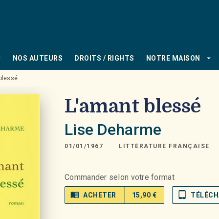
PIED DE PAGE
_down
arrow_drop_down
NOS AUTEURS
DROITS / RIGHTS
NOTRE MAISON
blessé
L'amant blessé
Lise Deharme
01/01/1967
LITTÉRATURE FRANÇAISE
Commander selon votre format
menu_book
tablet_mac
ACHETER
15,90 €
TÉLÉCH