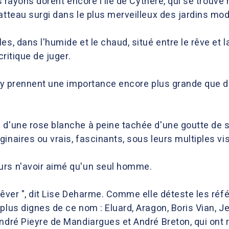
es rayons dorent encore l'île de Cythère, qui se trouve 
atteau surgi dans le plus merveilleux des jardins mo
s, dans l'humide et le chaud, situé entre le rêve et l
critique de juger.
al y prennent une importance encore plus grande que 
m d'une rose blanche à peine tachée d'une goutte de
inaires ou vrais, fascinants, sous leurs multiples vi
urs n'avoir aimé qu'un seul homme.
rêver ", dit Lise Deharme. Comme elle déteste les ré
plus dignes de ce nom : Eluard, Aragon, Boris Vian, J
André Pieyre de Mandiargues et André Breton, qui on