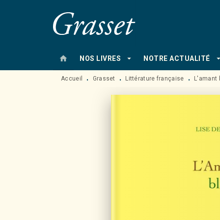
MENU
RECHERCHE
CONTENU
home
arrow_drop_down
arrow_drop
NOS LIVRES
NOTRE ACTUALITÉ
Accueil
Grasset
Littérature française
L'amant 
•
•
•