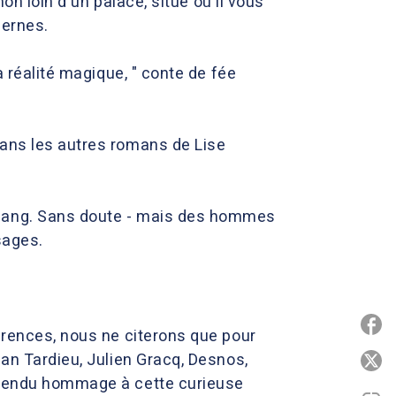
non loin d'un palace, situé où il vous
dernes.
a réalité magique, " conte de fée
dans les autres romans de Lise
 sang. Sans doute - mais des hommes
sages.
P
férences, nous ne citerons que pour
ean Tardieu, Julien Gracq, Desnos,
P
t rendu hommage à cette curieuse