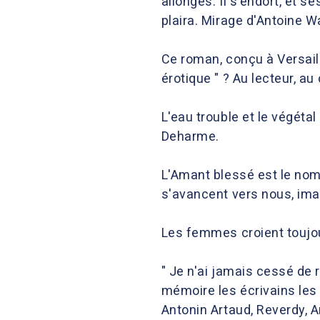
allongés. Il s'endort, et s
plaira. Mirage d'Antoine W
Ce roman, conçu à Versaille
érotique " ? Au lecteur, au 
L'eau trouble et le végét
Deharme.
L'Amant blessé est le no
s'avancent vers nous, imag
Les femmes croient toujo
" Je n'ai jamais cessé de 
mémoire les écrivains les 
Antonin Artaud, Reverdy, 