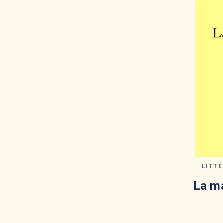
LITT
La ma