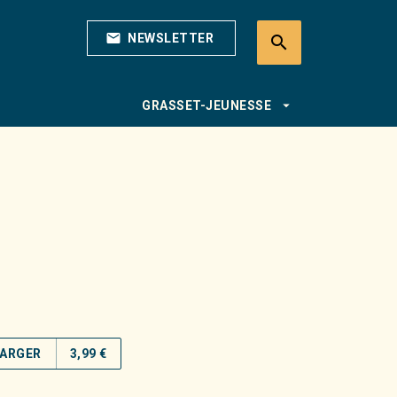
mail
NEWSLETTER
search
search
arrow_drop_down
GRASSET-JEUNESSE
ARGER
3,99 €