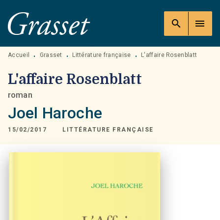
MENU
RECHERCHE
CONTENU
search
menu
PIED DE PAGE
Accueil
Grasset
Littérature française
L'affaire Rosenblatt
•
•
•
L'affaire Rosenblatt
roman
Joel Haroche
15/02/2017
LITTÉRATURE FRANÇAISE