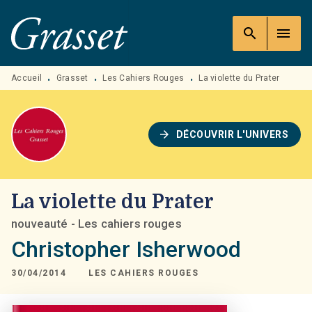
MENU
RECHERCHE
CONTENU
search
menu
PIED DE PAGE
Accueil
Grasset
Les Cahiers Rouges
La violette du Prater
•
•
•
arrow_forward
DÉCOUVRIR L'UNIVERS
La violette du Prater
nouveauté - Les cahiers rouges
Christopher Isherwood
30/04/2014
LES CAHIERS ROUGES