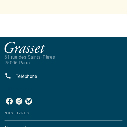
61 rue des Saints-Pères
75006 Paris
phone
Téléphone
NOS RÉSEAUX
NOS LIVRES