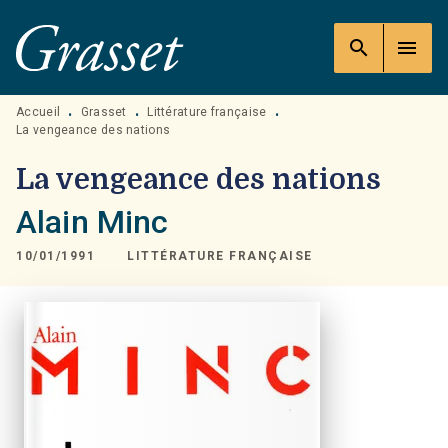
MENU
RECHERCHE
CONTENU
search
menu
PIED DE PAGE
Accueil
Grasset
Littérature française
•
•
•
La vengeance des nations
La vengeance des nations
Alain Minc
10/01/1991
LITTÉRATURE FRANÇAISE