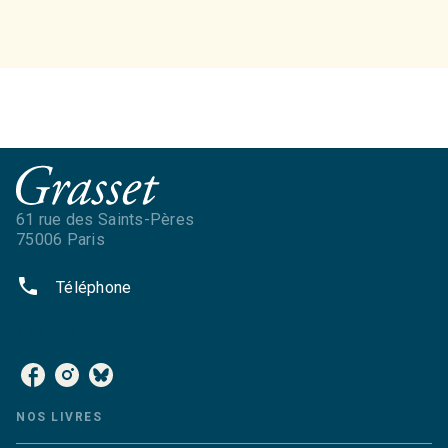
61 rue des Saints-Pères
75006 Paris
phone
Téléphone
NOS RÉSEAUX
NOS LIVRES