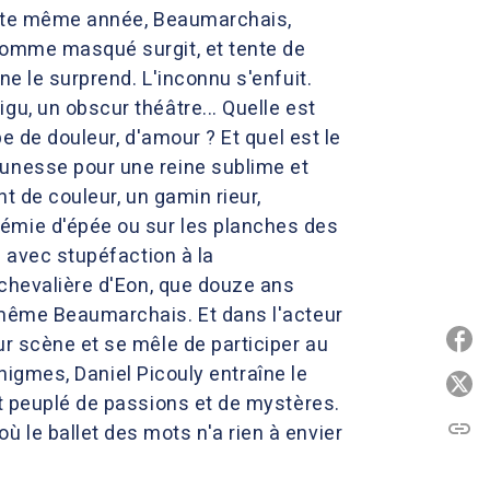
cette même année, Beaumarchais,
 homme masqué surgit, et tente de
ne le surprend. L'inconnu s'enfuit.
gu, un obscur théâtre... Quelle est
e de douleur, d'amour ? Et quel est le
eunesse pour une reine sublime et
t de couleur, un gamin rieur,
démie d'épée ou sur les planches des
e avec stupéfaction à la
 chevalière d'Eon, que douze ans
u même Beaumarchais. Et dans l'acteur
P
ur scène et se mêle de participer au
énigmes, Daniel Picouly entraîne le
P
nt peuplé de passions et de mystères.
link
C
 le ballet des mots n'a rien à envier