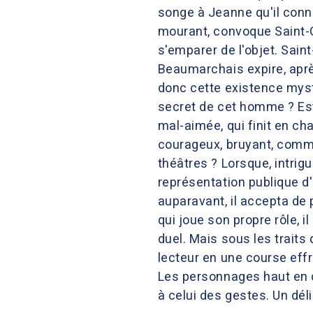
songe à Jeanne qu'il conn
mourant, convoque Saint-G
s'emparer de l'objet. Sain
Beaumarchais expire, après
donc cette existence mysté
secret de cet homme ? Est
mal-aimée, qui finit en ch
courageux, bruyant, comme
théâtres ? Lorsque, intrig
représentation publique d'
auparavant, il accepta de
qui joue son propre rôle, 
duel. Mais sous les traits 
lecteur en une course effr
Les personnages haut en c
à celui des gestes. Un déli