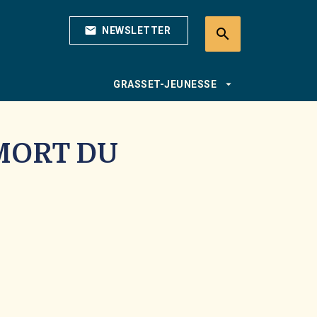
mail
NEWSLETTER
search
search
arrow_drop_down
GRASSET-JEUNESSE
MORT DU