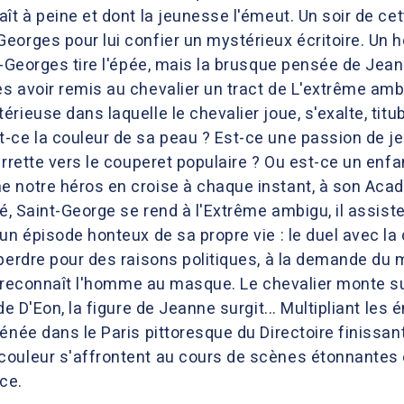
aît à peine et dont la jeunesse l'émeut. Un soir de 
eorges pour lui confier un mystérieux écritoire. Un
t-Georges tire l'épée, mais la brusque pensée de Jean
 avoir remis au chevalier un tract de L'extrême ambi
rieuse dans laquelle le chevalier joue, s'exalte, titub
-ce la couleur de sa peau ? Est-ce une passion de j
arrette vers le couperet populaire ? Ou est-ce un enfan
 notre héros en croise à chaque instant, à son Aca
ué, Saint-George se rend à l'Extrême ambigu, il assist
un épisode honteux de sa propre vie : le duel avec la
 perdre pour des raisons politiques, à la demande d
il reconnaît l'homme au masque. Le chevalier monte s
de D'Eon, la figure de Jeanne surgit... Multipliant les 
énée dans le Paris pittoresque du Directoire finissa
ouleur s'affrontent au cours de scènes étonnantes où
ce.