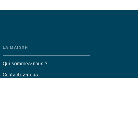
LA MAISON
Qui sommes-nous ?
Contactez-nous
Questions fréquentes
Envoyer un manuscrit
Service de presse
Droits