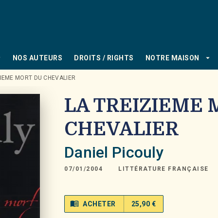
PIED DE PAGE
_down
arrow_drop_down
NOS AUTEURS
DROITS / RIGHTS
NOTRE MAISON
ZIEME MORT DU CHEVALIER
LA TREIZIEME 
CHEVALIER
Daniel Picouly
07/01/2004
LITTÉRATURE FRANÇAISE
menu_book
ACHETER
25,90 €