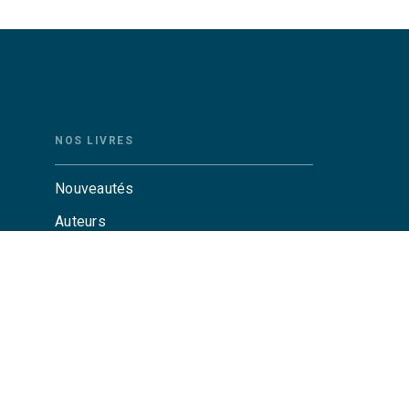
NOS LIVRES
Nouveautés
Auteurs
Catalogue Grasset
Catalogue Grasset-Jeunesse
Actualités
Agenda