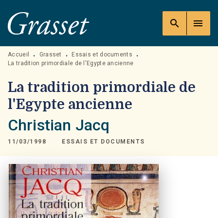
MENU
RECHERCHE
CONTENU
search
menu
PIED DE PAGE
Accueil
Grasset
Essais et documents
•
•
•
La tradition primordiale de l'Egypte ancienne
La tradition primordiale de
l'Egypte ancienne
Christian Jacq
11/03/1998
ESSAIS ET DOCUMENTS