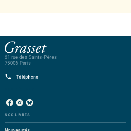
61 rue des Saints-Pères
75006 Paris
phone
Téléphone
NOS RÉSEAUX
NOS LIVRES
Nouveautés