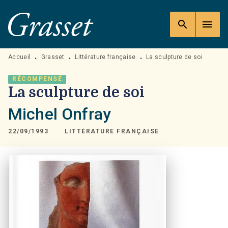
MENU
RECHERCHE
CONTENU
search
menu
PIED DE PAGE
Accueil
Grasset
Littérature française
La sculpture de soi
•
•
•
RÉCOMPENSÉ
La sculpture de soi
Michel Onfray
22/09/1993
LITTÉRATURE FRANÇAISE