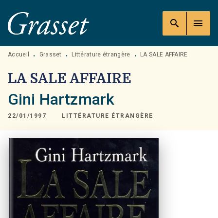
MENU
RECHERCHE
CONTENU
search
menu
PIED DE PAGE
Accueil
Grasset
Littérature étrangère
LA SALE AFFAIRE
•
•
•
LA SALE AFFAIRE
Gini Hartzmark
22/01/1997
LITTÉRATURE ÉTRANGÈRE