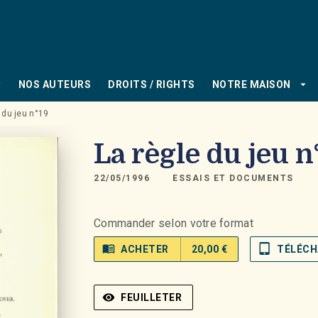
PIED DE PAGE
_down
arrow_drop_down
NOS AUTEURS
DROITS / RIGHTS
NOTRE MAISON
 du jeu n°19
La règle du jeu n
22/05/1996
ESSAIS ET DOCUMENTS
Commander selon votre format
menu_book
tablet_mac
ACHETER
20,00 €
TÉLÉCH
visibility
FEUILLETER