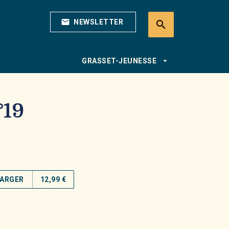
mail
NEWSLETTER
search
search
arrow_drop_down
GRASSET-JEUNESSE
°19
ARGER
12,99 €