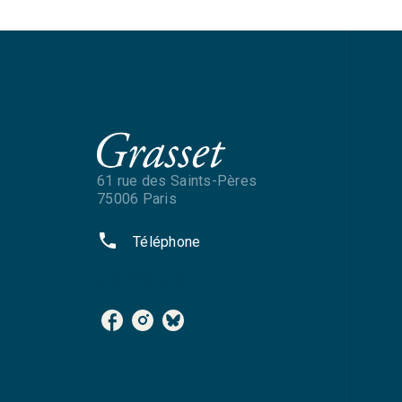
61 rue des Saints-Pères
75006 Paris
phone
Téléphone
NOS RÉSEAUX