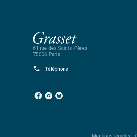
61 rue des Saints-Pères
75006 Paris
phone
Téléphone
NOS RÉSEAUX
Mentions légales