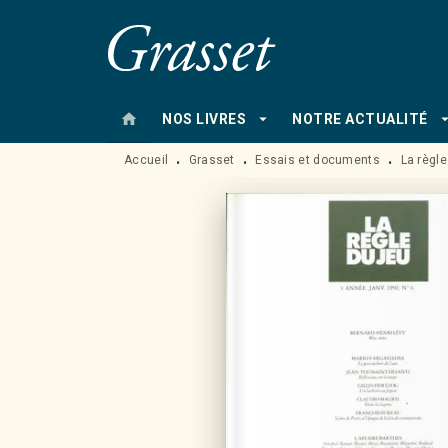
MENU
RECHERCHE
CONTENU
home
arrow_drop_down
arrow_drop
NOS LIVRES
NOTRE ACTUALITÉ
Accueil
Grasset
Essais et documents
La règle
•
•
•