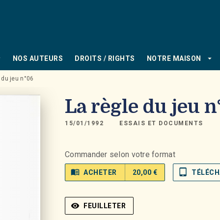
PIED DE PAGE
_down
arrow_drop_down
NOS AUTEURS
DROITS / RIGHTS
NOTRE MAISON
 du jeu n°06
La règle du jeu 
15/01/1992
ESSAIS ET DOCUMENTS
Commander selon votre format
menu_book
tablet_mac
ACHETER
20,00 €
TÉLÉCH
visibility
FEUILLETER