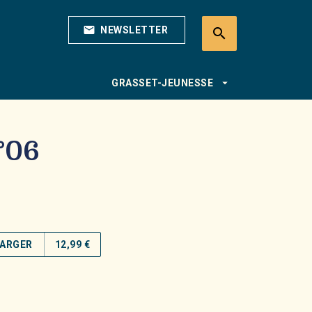
mail
NEWSLETTER
search
search
arrow_drop_down
GRASSET-JEUNESSE
n°06
ARGER
12,99 €