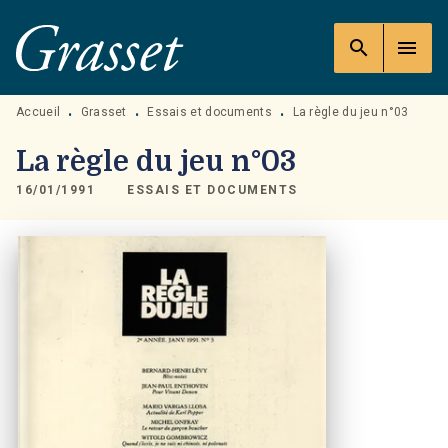
MENU
RECHERCHE
CONTENU
search
menu
PIED DE PAGE
Accueil
Grasset
Essais et documents
La règle du jeu n°03
•
•
•
La règle du jeu n°03
16/01/1991
ESSAIS ET DOCUMENTS