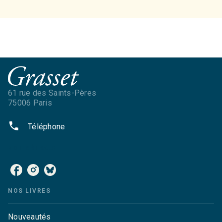
61 rue des Saints-Pères
75006 Paris
phone
Téléphone
NOS RÉSEAUX
NOS LIVRES
Nouveautés