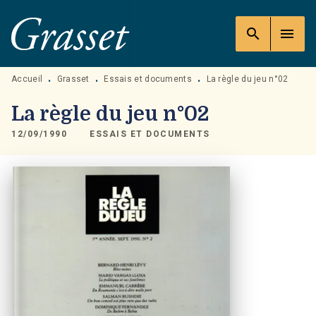
MENU
RECHERCHE
CONTENU
search
menu
PIED DE PAGE
Accueil
Grasset
Essais et documents
La règle du jeu n°02
•
•
•
La règle du jeu n°02
12/09/1990
ESSAIS ET DOCUMENTS