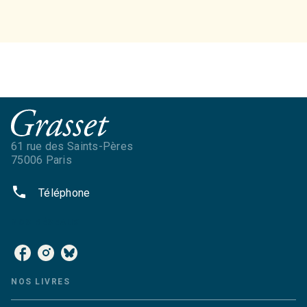
61 rue des Saints-Pères
75006 Paris
phone
Téléphone
NOS RÉSEAUX
NOS LIVRES