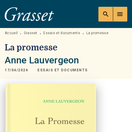
MENU
RECHERCHE
CONTENU
search
menu
PIED DE PAGE
Accueil
Grasset
Essais et documents
La promesse
•
•
•
La promesse
Anne Lauvergeon
17/04/2024
ESSAIS ET DOCUMENTS