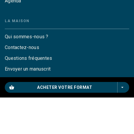
Agenda
LA MAISON
Qui sommes-nous ?
Contactez-nous
Questions fréquentes
Envoyer un manuscrit
Service de presse
shopping_basket
arrow_drop_down
ACHETER VOTRE FORMAT
Droits
Mentions légales
CGU