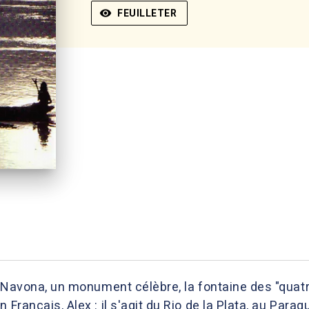
visibility
FEUILLETER
ce Navona, un monument célèbre, la fontaine des "quat
 Français, Alex : il s'agit du Rio de la Plata, au Parag