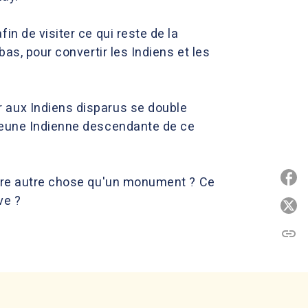
n de visiter ce qui reste de la
as, pour convertir les Indiens et les
 aux Indiens disparus se double
 jeune Indienne descendante de ce
P
être autre chose qu'un monument ? Ce
ve ?
P
link
C