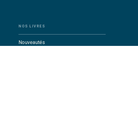
NOS LIVRES
Nouveautés
Auteurs
Catalogue Grasset
Catalogue Grasset-Jeunesse
Actualités
Agenda
CGU
Charte de référencement
Données personnelles
Par