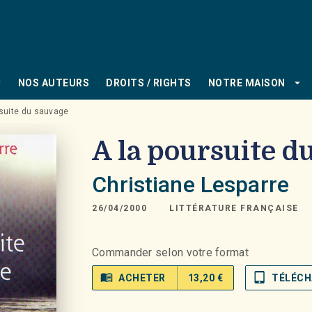
PIED DE PAGE
_down
arrow_drop_down
NOS AUTEURS
DROITS / RIGHTS
NOTRE MAISON
rsuite du sauvage
A la poursuite d
Christiane Lesparre
26/04/2000
LITTÉRATURE FRANÇAISE
Commander selon votre format
menu_book
tablet_mac
ACHETER
13,20 €
TÉLÉCH