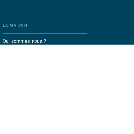
LA MAISON
Qui sommes-nous ?
Contactez-nous
Questions fréquentes
Envoyer un manuscrit
Service de presse
Droits
amétrez vos cookies