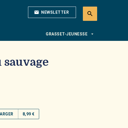
mail
NEWSLETTER
search
search
arrow_drop_down
GRASSET-JEUNESSE
u sauvage
ARGER
8,99 €