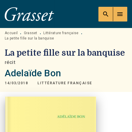
MENU
RECHERCHE
CONTENU
search
menu
PIED DE PAGE
Accueil
Grasset
Littérature française
•
•
•
La petite fille sur la banquise
La petite fille sur la banquise
récit
Adelaïde Bon
14/03/2018
LITTÉRATURE FRANÇAISE