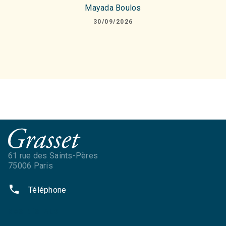
Mayada Boulos
30/09/2026
61 rue des Saints-Pères
75006 Paris
phone
Téléphone
NOS RÉSEAUX