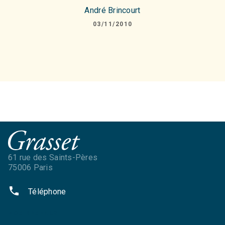
André Brincourt
03/11/2010
61 rue des Saints-Pères
75006 Paris
phone
Téléphone
NOS RÉSEAUX