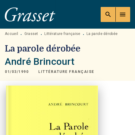
MENU
RECHERCHE
CONTENU
search
menu
PIED DE PAGE
Accueil
Grasset
Littérature française
La parole dérobée
•
•
•
La parole dérobée
André Brincourt
01/03/1990
LITTÉRATURE FRANÇAISE