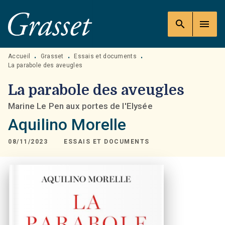
MENU
RECHERCHE
CONTENU
search
menu
PIED DE PAGE
Accueil
Grasset
Essais et documents
•
•
•
La parabole des aveugles
La parabole des aveugles
Marine Le Pen aux portes de l'Elysée
Aquilino Morelle
08/11/2023
ESSAIS ET DOCUMENTS