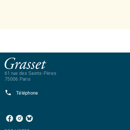
61 rue des Saints-Pères
75006 Paris
phone
Téléphone
NOS RÉSEAUX