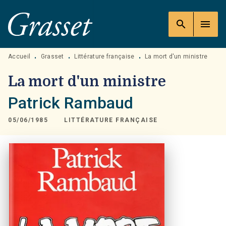
MENU
RECHERCHE
CONTENU
search
menu
PIED DE PAGE
Accueil
Grasset
Littérature française
La mort d'un ministre
•
•
•
La mort d'un ministre
Patrick Rambaud
05/06/1985
LITTÉRATURE FRANÇAISE