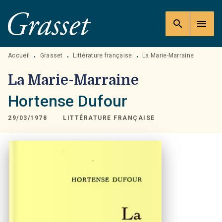
MENU
RECHERCHE
CONTENU
search
menu
PIED DE PAGE
Accueil
Grasset
Littérature française
La Marie-Marraine
•
•
•
La Marie-Marraine
Hortense Dufour
29/03/1978
LITTÉRATURE FRANÇAISE