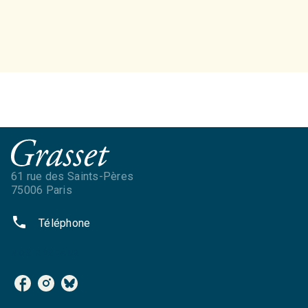
61 rue des Saints-Pères
75006 Paris
phone
Téléphone
NOS RÉSEAUX