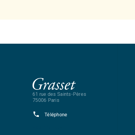
61 rue des Saints-Pères
75006 Paris
phone
Téléphone
NOS RÉSEAUX