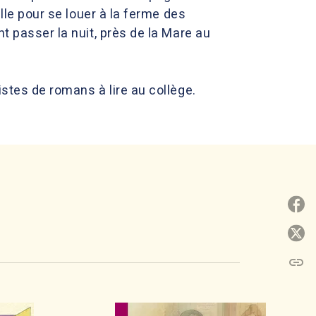
ille pour se louer à la ferme des
t passer la nuit, près de la Mare au
istes de romans à lire au collège.
P
P
link
C