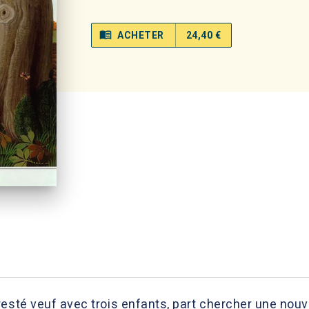
menu_book
ACHETER
24,40 €
resté veuf avec trois enfants, part chercher une nou