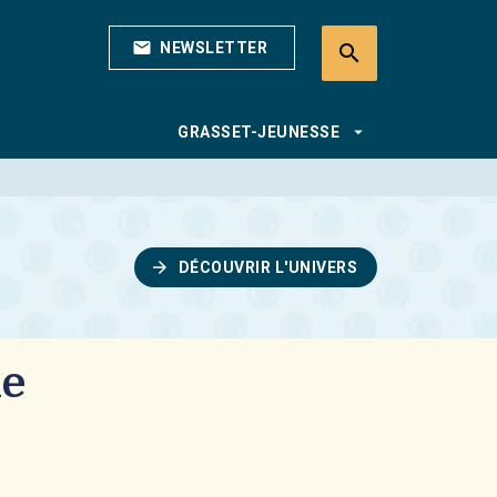
mail
NEWSLETTER
search
search
arrow_drop_down
GRASSET-JEUNESSE
arrow_forward
DÉCOUVRIR L'UNIVERS
le