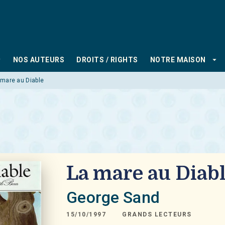
PIED DE PAGE
_down
arrow_drop_down
NOS AUTEURS
DROITS / RIGHTS
NOTRE MAISON
 mare au Diable
La mare au Diab
George Sand
15/10/1997
GRANDS LECTEURS