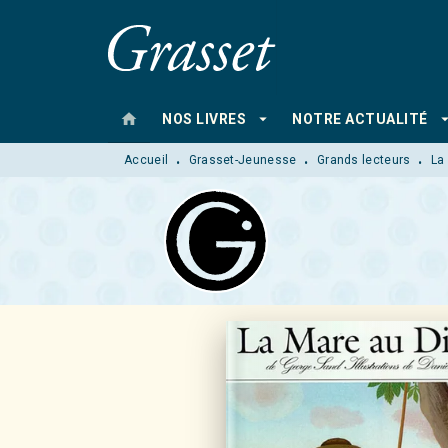
MENU
RECHERCHE
CONTENU
home
arrow_drop_down
arrow_drop
NOS LIVRES
NOTRE ACTUALITÉ
Accueil
Grasset-Jeunesse
Grands lecteurs
La
•
•
•