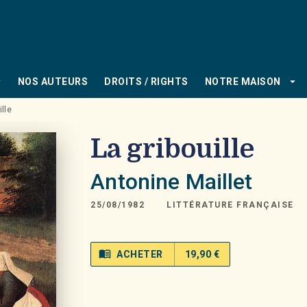
PIED DE PAGE
_down
arrow_drop_down
NOS AUTEURS
DROITS / RIGHTS
NOTRE MAISON
ille
La gribouille
Antonine Maillet
25/08/1982
LITTÉRATURE FRANÇAISE
menu_book
ACHETER
19,90 €