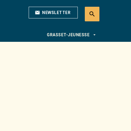
mail
NEWSLETTER
search
search
arrow_drop_down
GRASSET-JEUNESSE