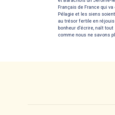
et Barachois un Jérôme-le
Français de France qui va
Pélagie et les siens soie
au trésor fertile en réjou
bonheur d'écrire, naît tou
comme nous ne savons plus