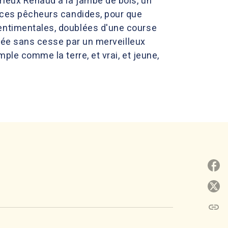
rieux Renaud à la jambe de bois, un
e ces pêcheurs candides, pour que
sentimentales, doublées d'une course
ortée sans cesse par un merveilleux
ple comme la terre, et vrai, et jeune,
P
P
link
C