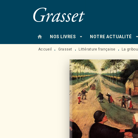
MENU
RECHERCHE
CONTENU
home
arrow_drop_down
arrow_drop
NOS LIVRES
NOTRE ACTUALITÉ
Accueil
Grasset
Littérature française
La gribou
•
•
•