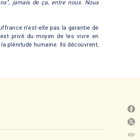
iens", jamais de ça, entre nous. Nous
ffrance n'est-elle pas la garantie de
'est privé du moyen de les vivre en
e la plénitude humaine. Ils découvrent,
P
P
link
C