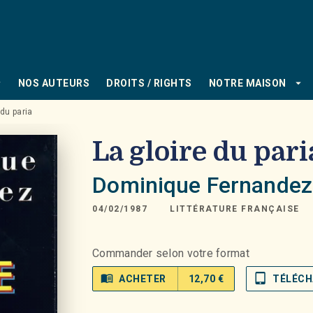
PIED DE PAGE
_down
arrow_drop_down
NOS AUTEURS
DROITS / RIGHTS
NOTRE MAISON
 du paria
La gloire du pari
Dominique Fernandez
04/02/1987
LITTÉRATURE FRANÇAISE
Commander selon votre format
menu_book
tablet_mac
ACHETER
12,70 €
TÉLÉCH