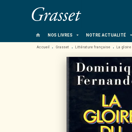
MENU
RECHERCHE
CONTENU
home
arrow_drop_down
arrow_drop
NOS LIVRES
NOTRE ACTUALITÉ
Accueil
Grasset
Littérature française
La gloire
•
•
•