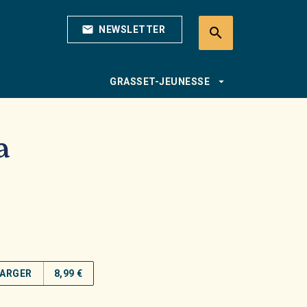
mail
NEWSLETTER
search
search
arrow_drop_down
GRASSET-JEUNESSE
a
ARGER
8,99 €