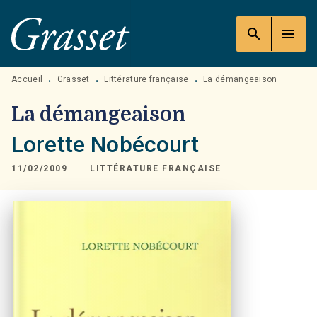
MENU
RECHERCHE
CONTENU
search
menu
PIED DE PAGE
Accueil
Grasset
Littérature française
La démangeaison
•
•
•
La démangeaison
Lorette Nobécourt
11/02/2009
LITTÉRATURE FRANÇAISE