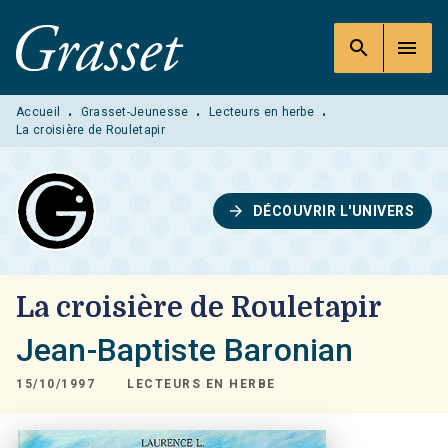
MENU
RECHERCHE
CONTENU
search
menu
PIED DE PAGE
Accueil
Grasset-Jeunesse
Lecteurs en herbe
•
•
•
La croisière de Rouletapir
arrow_forward
DÉCOUVRIR L'UNIVERS
La croisière de Rouletapir
Jean-Baptiste Baronian
15/10/1997
LECTEURS EN HERBE