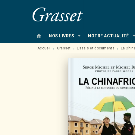
MENU
RECHERCHE
CONTENU
home
arrow_drop_down
arrow_drop
NOS LIVRES
NOTRE ACTUALITÉ
Accueil
Grasset
Essais et documents
La Chin
•
•
•