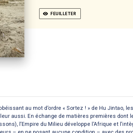
visibility
FEUILLETER
obéissant au mot d’ordre « Sortez ! » de Hu Jintao, les
eilleur aussi. En échange de matières premières dont le
sons), l’Empire du Milieu développe l’Afrique et l’int
eurs – en ne posant aucune condition – avec des pro