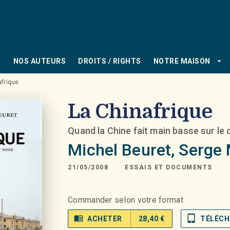
PIED DE PAGE
_down
arrow_drop_down
NOS AUTEURS
DROITS / RIGHTS
NOTRE MAISON
afrique
La Chinafrique
Quand la Chine fait main basse sur le 
Michel Beuret
,
Serge 
21/05/2008
ESSAIS ET DOCUMENTS
Commander selon votre format
menu_book
tablet_mac
ACHETER
28,40 €
TÉLÉCH