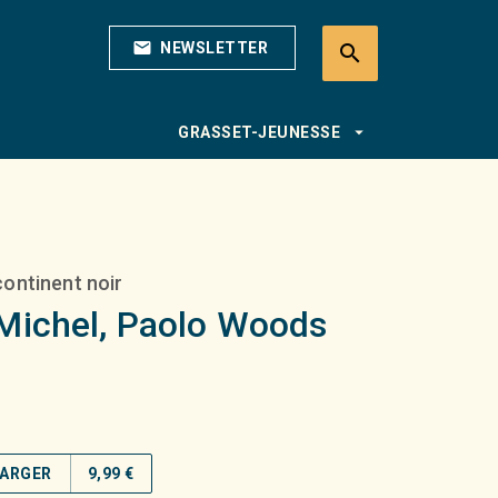
mail
NEWSLETTER
search
search
arrow_drop_down
GRASSET-JEUNESSE
continent noir
Michel
,
Paolo Woods
ARGER
9,99 €