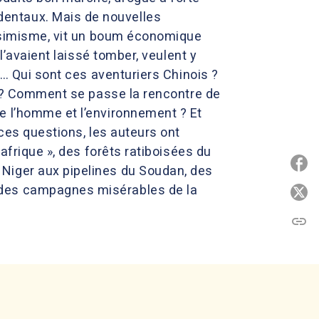
entaux. Mais de nouvelles
essimisme, vit un boum économique
l’avaient laissé tomber, veulent y
t… Qui sont ces aventuriers Chinois ?
ès ? Comment se passe la rencontre de
e l’homme et l’environnement ? Et
 ces questions, les auteurs ont
afrique », des forêts ratiboisées du
P
Niger aux pipelines du Soudan, des
 des campagnes misérables de la
P
link
C