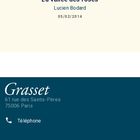
Lucien Bodard
05/02/2014
61 rue des Saints-Pères
75006 Paris
phone
Téléphone
NOS RÉSEAUX