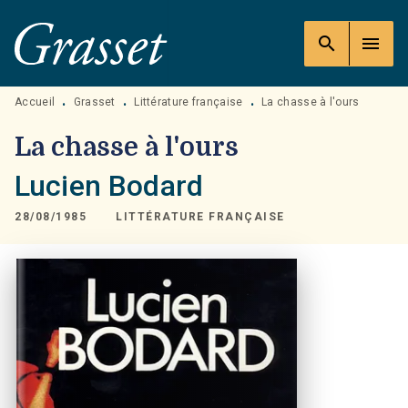
MENU
RECHERCHE
CONTENU
search
menu
PIED DE PAGE
Accueil
Grasset
Littérature française
La chasse à l'ours
•
•
•
La chasse à l'ours
Lucien Bodard
28/08/1985
LITTÉRATURE FRANÇAISE