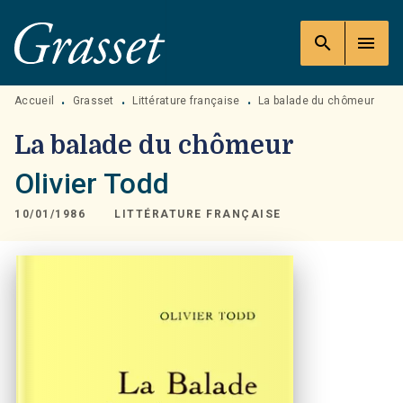
MENU
RECHERCHE
CONTENU
search
menu
PIED DE PAGE
Accueil
Grasset
Littérature française
La balade du chômeur
•
•
•
La balade du chômeur
Olivier Todd
10/01/1986
LITTÉRATURE FRANÇAISE