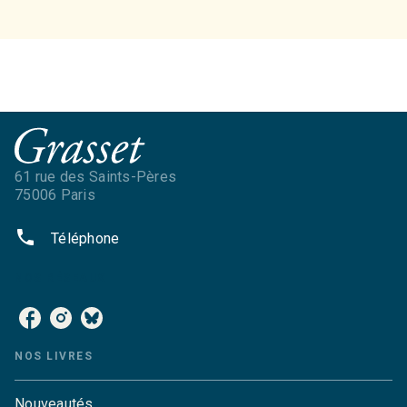
61 rue des Saints-Pères
75006 Paris
phone
Téléphone
NOS RÉSEAUX
NOS LIVRES
Nouveautés