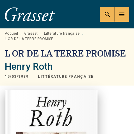
MENU
RECHERCHE
CONTENU
search
menu
PIED DE PAGE
Accueil
Grasset
Littérature française
•
•
•
L OR DE LA TERRE PROMISE
L OR DE LA TERRE PROMISE
Henry Roth
15/03/1989
LITTÉRATURE FRANÇAISE