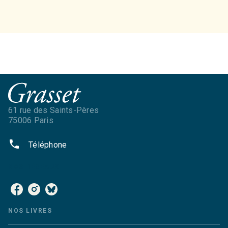
61 rue des Saints-Pères
75006 Paris
phone
Téléphone
NOS RÉSEAUX
NOS LIVRES