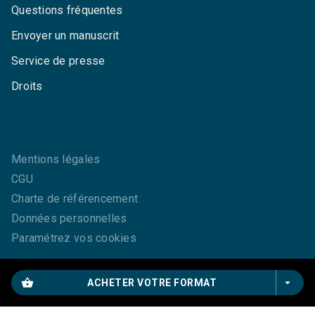
Questions fréquentes
Envoyer un manuscrit
Service de presse
Droits
Mentions légales
CGU
Charte de référencement
Données personnelles
Paramétrez vos cookies
shopping_basket
arrow_drop_down
ACHETER VOTRE FORMAT