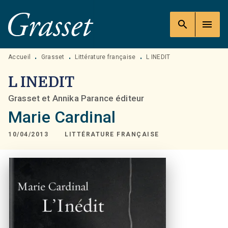
MENU
RECHERCHE
CONTENU
search
menu
PIED DE PAGE
Accueil
Grasset
Littérature française
L INEDIT
•
•
•
L INEDIT
Grasset et Annika Parance éditeur
Marie Cardinal
10/04/2013
LITTÉRATURE FRANÇAISE