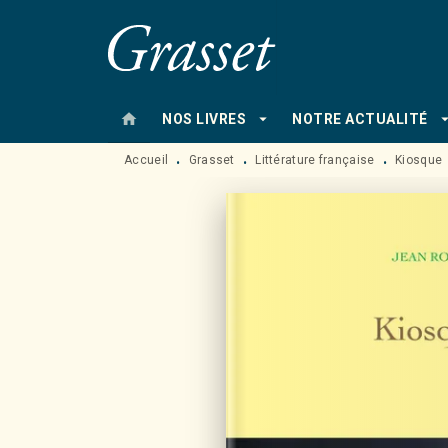
MENU
RECHERCHE
CONTENU
home
arrow_drop_down
arrow_drop
NOS LIVRES
NOTRE ACTUALITÉ
Accueil
Grasset
Littérature française
Kiosque
•
•
•