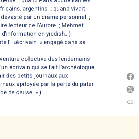
 défile : quand Paris accueillait les
ricains, argentins ; quand vivait
te dévasté par un drame personnel ;
laire lecteur de l’Aurore ; Mehmet
n d’information en yiddish…)
iète l’ «écrivain » engagé dans sa
’aventure collective des lendemains
d’un écrivain qui se fait l’archéologue
ir des petits journaux aux
P
urnaux apitoyée par la perte du pater
P
nce de cause ».)
link
C