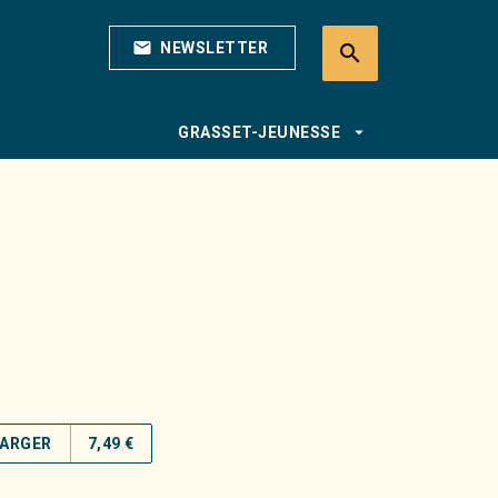
mail
NEWSLETTER
search
search
arrow_drop_down
GRASSET-JEUNESSE
ARGER
7,49 €