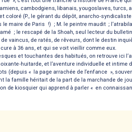
 rue », c’est tout une tranche d’histoire de France qui
namiens, cambodgiens, libanais, yougoslaves, turcs, af
et coloré (P., le gérant du dépôt, anarcho-syndicalis
 le maire de Paris !) ; M. le peintre maudit ; l’atrabi
lamé ; le rescapé de la Shoah, seul lecteur du bulleti
 de vaincus, de ratés, de rêveurs, dont le destin inqu
cure à 36 ans, et qui se voit vieillir comme eux.
esques et touchantes des habitués, on retrouve ici l
soixante-huitarde, et l’aventure individuelle et intime 
ts (depuis « la page arrachée de l’enfance », souven
 la famille héritait de la part de la marchande de jo
tion de kiosquier qui apprend à parler « en connaissa