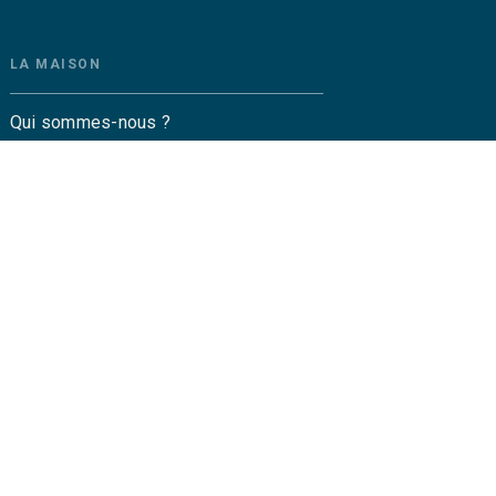
LA MAISON
Qui sommes-nous ?
Contactez-nous
Questions fréquentes
Envoyer un manuscrit
Service de presse
Droits
amétrez vos cookies