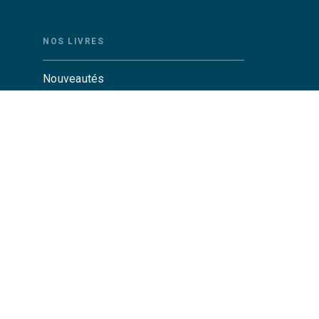
NOS LIVRES
Nouveautés
Auteurs
Catalogue Grasset
Catalogue Grasset-Jeunesse
Actualités
Agenda
CGU
Charte de référencement
Données personnelles
Par
GRASSET© 2026