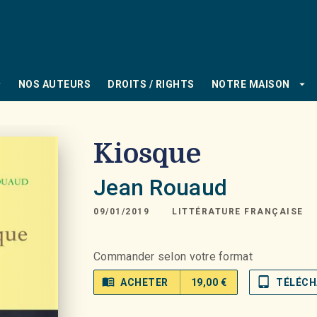
PIED DE PAGE
_down
arrow_drop_down
NOS AUTEURS
DROITS / RIGHTS
NOTRE MAISON
Kiosque
Jean Rouaud
09/01/2019
LITTÉRATURE FRANÇAISE
Commander selon votre format
menu_book
tablet_mac
ACHETER
19,00 €
TÉLÉCH